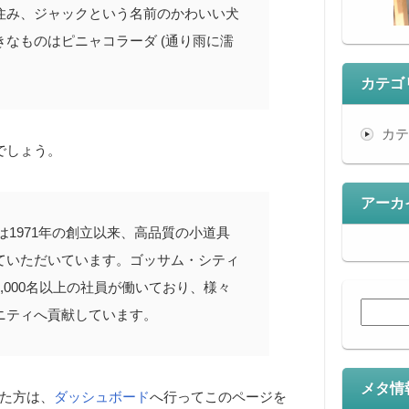
住み、ジャックという名前のかわいい犬
なものはピニャコラーダ (通り雨に濡
カテゴ
カテ
でしょう。
アーカ
社は1971年の創立以来、高品質の小道具
ていただいています。ゴッサム・シティ
,000名以上の社員が働いており、様々
検
ニティへ貢献しています。
索:
メタ情
なった方は、
ダッシュボード
へ行ってこのページを